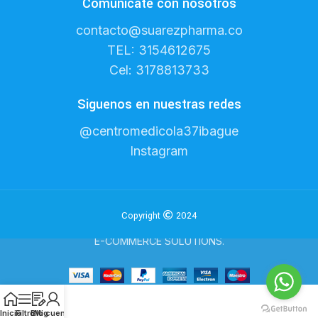
Comunicate con nosotros
contacto@suarezpharma.co
TEL: 3154612675
Cel: 3178813733
Siguenos en nuestras redes
@centromedicola37ibague
Instagram
Copyright
2024
WOODMART
2023 CREATED BY
XTEMOS STUDIO
. PREMIUM
E-COMMERCE SOLUTIONS.
Inicio
Filtro
Blog
Mi cuenta