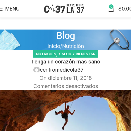
0
MENU
$
0.0
Blog
Inicio
Nutrición
,
NUTRICIÓN
SALUD Y BIENESTAR
Tenga un corazón mas sano
centromedicola37
On diciembre 11, 2018
Comentarios desactivados