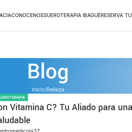
ACIA
CONOCENOS
SUEROTERAPIA IBAGUÉ
RESERVA TU
Blog
Inicio
Belleza
UEROTERAPIA
con Vitamina C? Tu Aliado para un
aludable
entromedicola37