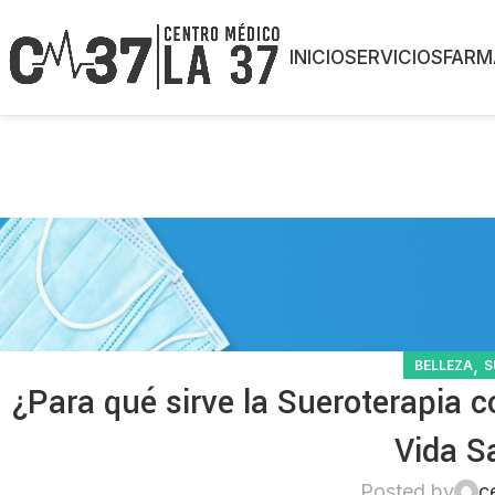
INICIO
SERVICIOS
FARM
,
BELLEZA
S
¿Para qué sirve la Sueroterapia 
Vida S
Posted by
c